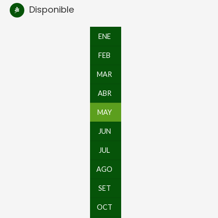
Disponible
ENE
FEB
MAR
ABR
MAY
JUN
JUL
AGO
SET
OCT