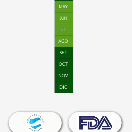
MAY
JUN
JUL
AGO
SET
OCT
NOV
DIC