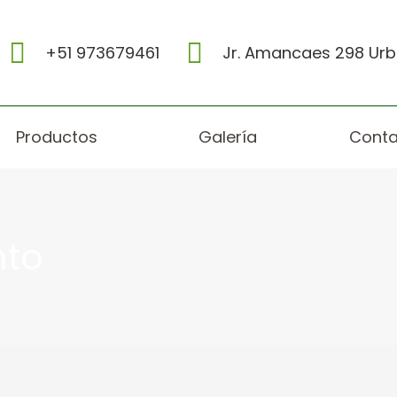
+51 973679461
Jr. Amancaes 298 Urb.
Productos
Galería
Conta
nto