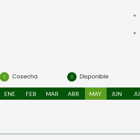
Cosecha
Disponible
ENE
FEB
MAR
ABR
MAY
JUN
JU