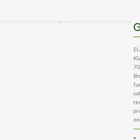
G
El
Ki
70
Bo
fu
sa
re
pr
en