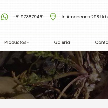
+51 973679461
Jr. Amancaes 298 Urb.
Productos
Galería
Conta