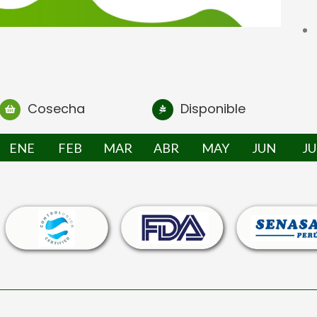
Cosecha
Disponible
ENE
FEB
MAR
ABR
MAY
JUN
JU