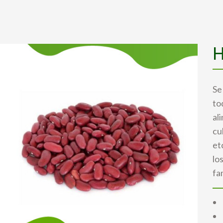
H
Se
to
al
cu
et
lo
fa