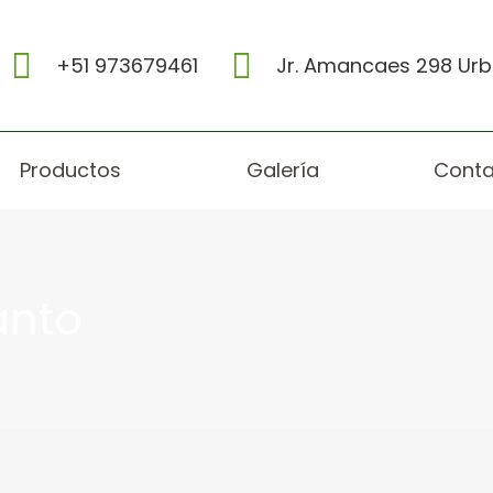
+51 973679461
Jr. Amancaes 298 Urb.
Productos
Galería
Conta
anto