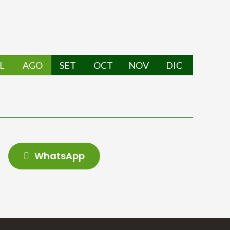
L
AGO
SET
OCT
NOV
DIC
WhatsApp