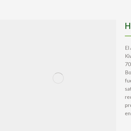
H
El
Ki
70
Bo
fu
sa
re
pr
en