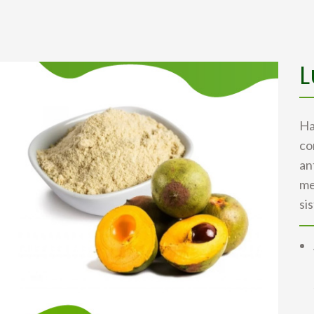
L
Ha
co
an
me
si