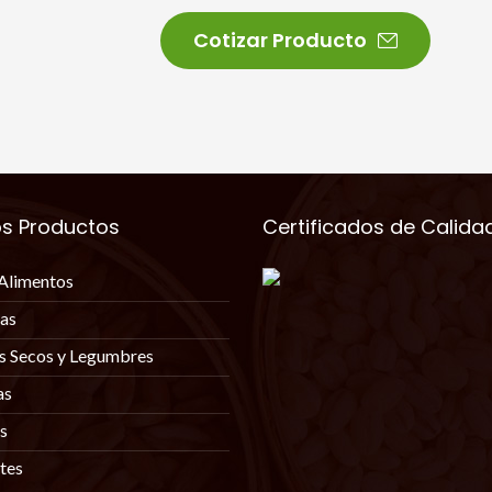
Cotizar Producto
os Productos
Certificados de Calida
Alimentos
as
es Secos y Legumbres
as
s
ntes