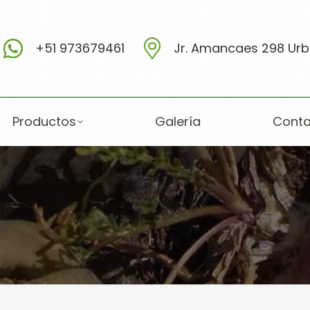
+51 973679461
Jr. Amancaes 298 Urb.
Productos
Galería
Conta