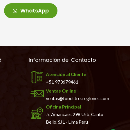
WhatsApp
d
Información del Contacto
Atención al Cliente
+51 973679461
Ventas Online
ventas@foodstresregiones.com
Oficina Principal
Jr. Amancaes 298 Urb. Canto
Bello, SJL - Lima Perú