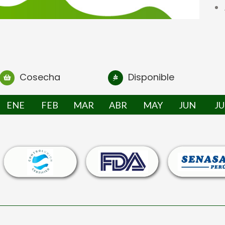
Cosecha
Disponible
ENE
FEB
MAR
ABR
MAY
JUN
JU