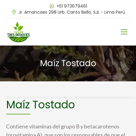
+51 973679461
Jr. Amancaes 298 Urb. Canto Bello, SJL - Lima Perú
Maíz Tostado
Maíz Tostado
Contiene vitaminas del grupo B y betacarotenos
(provitamina A), que son los responsables de que el