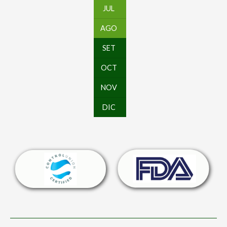
JUL
AGO
SET
OCT
NOV
DIC