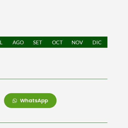
L
AGO
SET
OCT
NOV
DIC
WhatsApp