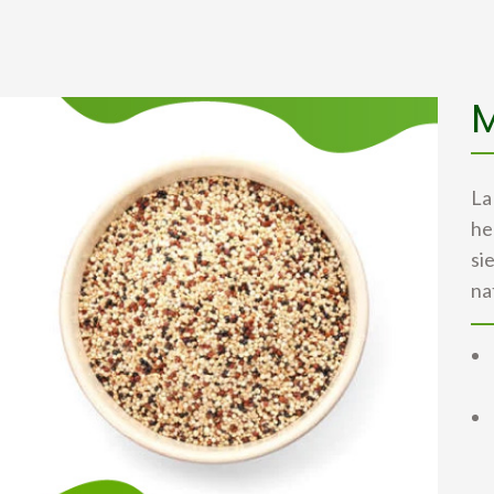
M
La
he
si
na