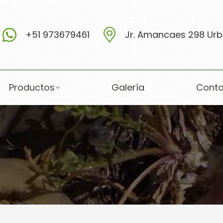
+51 973679461
Jr. Amancaes 298 Urb.
Productos
Galería
Conta