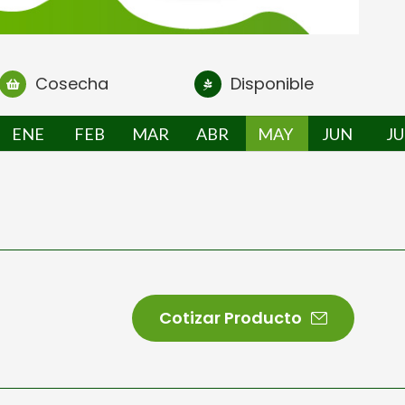
Cosecha
Disponible
ENE
FEB
MAR
ABR
MAY
JUN
JU
Cotizar Producto