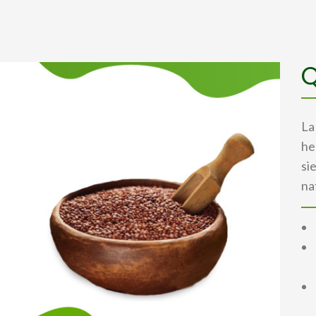
Q
La
he
si
na