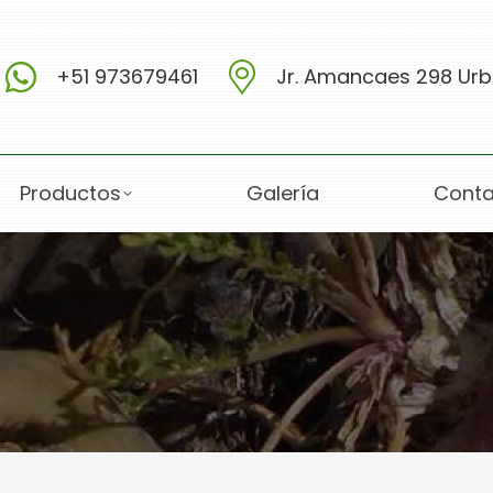
+51 973679461
Jr. Amancaes 298 Urb.
Productos
Galería
Conta