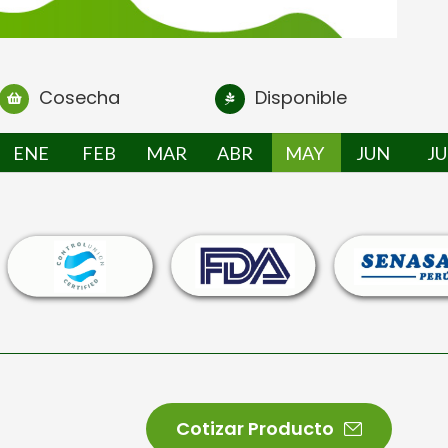
Cosecha
Disponible
ENE
FEB
MAR
ABR
MAY
JUN
JU
Cotizar Producto